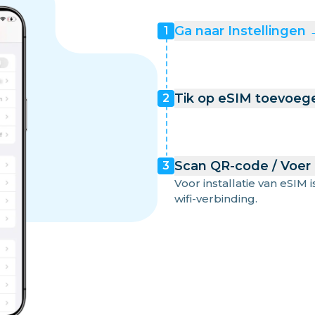
Ga naar Instellingen
1
Tik op eSIM toevoeg
2
Scan QR-code / Voer
3
Voor installatie van eSIM i
wifi-verbinding.