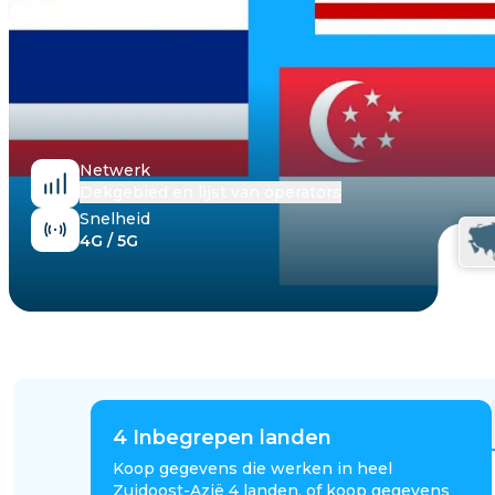
Egypte
Netwerk
Dekgebied en lijst van operators
Snelheid
4G / 5G
4
Inbegrepen landen
Koop gegevens die werken in heel
Zuidoost-Azië 4 landen, of koop gegevens