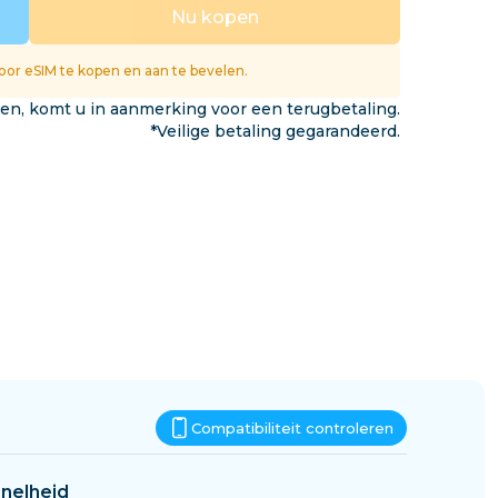
Eswatini
Nu kopen
gen
or eSIM te kopen en aan te bevelen.
ken, komt u in aanmerking voor een terugbetaling.
*Veilige betaling gegarandeerd.
Compatibiliteit controleren
nelheid