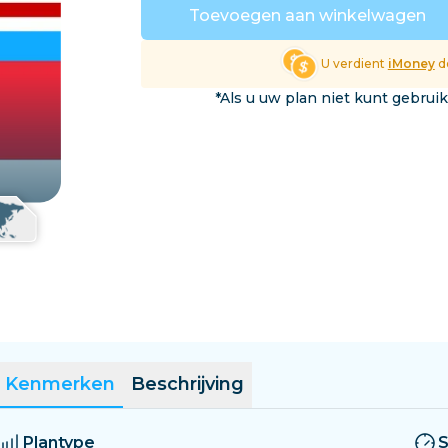
El Salvador
Estland
Toevoegen aan winkelwagen
Verken Alle Bestemmin
U verdient
iMoney
do
*Als u uw plan niet kunt gebrui
Kenmerken
Beschrijving
Plantype
S