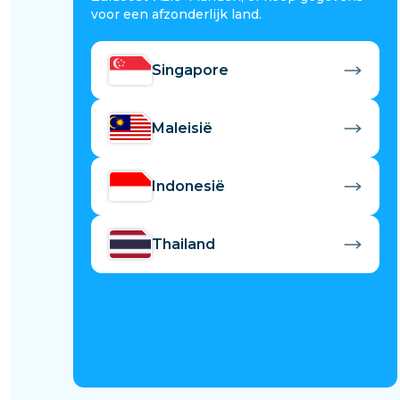
voor een afzonderlijk land.
Singapore
Maleisië
Indonesië
Thailand