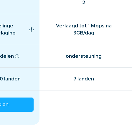
2
elinge
Verlaagd tot 1 Mbps na
rlaging
3GB/dag
delen
ondersteuning
0 landen
7 landen
plan