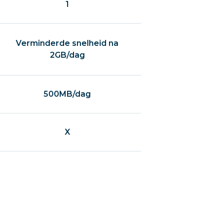
1
Verminderde snelheid na
2GB/dag
500MB/dag
X