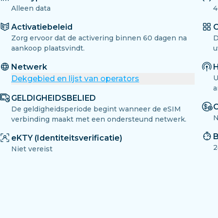
Alleen data
4
Activatiebeleid
O
Zorg ervoor dat de activering binnen 60 dagen na
D
aankoop plaatsvindt.
u
Netwerk
H
U
Dekgebied en lijst van operators
a
GELDIGHEIDSBELIED
O
De geldigheidsperiode begint wanneer de eSIM
N
verbinding maakt met een ondersteund netwerk.
B
eKTY (Identiteitsverificatie)
2
Niet vereist