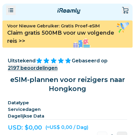
Voor Nieuwe Gebruiker: Gratis Proef-eSIM
Claim gratis 500MB voor uw volgende
reis
>>
Uitstekend
Gebaseerd op
2197
beoordelingen
eSIM-plannen voor reizigers naar
Hongkong
Datatype
Servicedagen
Dagelijkse Data
USD: $
0,00
(≈US$ 0,00 / Dag)