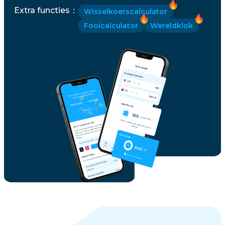
Extra functies
：
Wisselkoerscalculator
Fooicalculator
Wereldklok