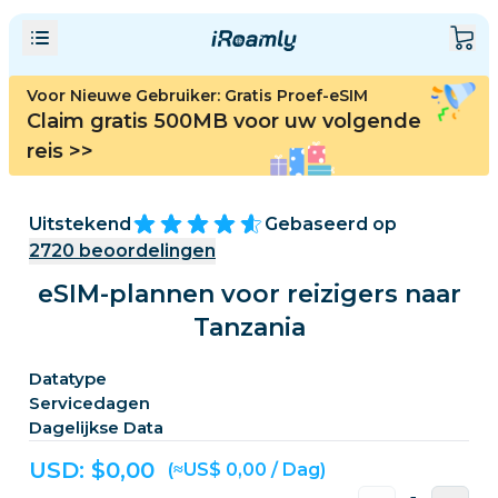
Voor Nieuwe Gebruiker: Gratis Proef-eSIM
Claim gratis 500MB voor uw volgende
reis
>>
Uitstekend
Gebaseerd op
2720
beoordelingen
eSIM-plannen voor reizigers naar
Tanzania
Datatype
Servicedagen
Dagelijkse Data
USD: $
0,00
(≈US$ 0,00 / Dag)