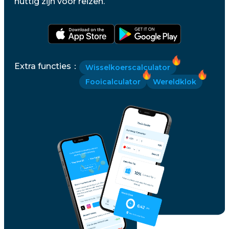
nuttig zijn voor reizen.
Extra functies
：
Wisselkoerscalculator
Fooicalculator
Wereldklok