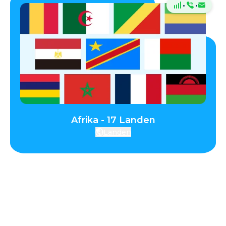
·
·
Afrika - 17 Landen
Landen