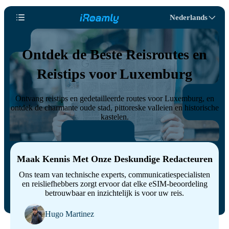
Nederlands
Ontdek de Beste Reisroutes en
Reistips voor Luxemburg
Ontvang reistips en gedetailleerde routes voor Luxemburg, en
ontdek de charmante oude stad, pittoreske valleien en historische
kastelen.
Maak Kennis Met Onze Deskundige Redacteuren
Ons team van technische experts, communicatiespecialisten
en reisliefhebbers zorgt ervoor dat elke eSIM-beoordeling
betrouwbaar en inzichtelijk is voor uw reis.
Hugo Martinez