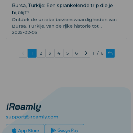
Bursa, Turkije: Een sprankelende trip die je
bijblijft!
Ontdek de unieke bezienswaardigheden van
Bursa, Turkije, van de rijke historie tot
prachtige landschappen en levendige cultuur.
2025-02-05
Bezoek Bursa vandaag!
1
2
3
4
5
6
/
6
support@iroamly.com