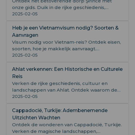
Ontdek het betoverende dorp Şirince met
onze gids. Duik in de rijke geschiedenis,
levendige cultuur en reistips voor een
2025-02-05
optimaal bezoek.
Heb je een Vietnamvisum nodig? Soorten &
Aanvragen
Visum nodig voor Vietnam-reis? Ontdek eisen,
soorten, hoe je makkelijk aanvraagt.
Controleer visumplicht op basis van
2025-02-05
nationaliteit!
Ahlat verkennen: Een Historische en Culturele
Reis
Verken de rijke geschiedenis, cultuur en
landschappen van Ahlat. Ontdek waarom deze
stad een verborgen parel in het hart van
2025-02-05
Turkije is!
Cappadocië, Turkije: Adembenemende
Uitzichten Wachten
Ontdek de wonderen van Cappadocië, Turkije.
Verken de magische landschappen,