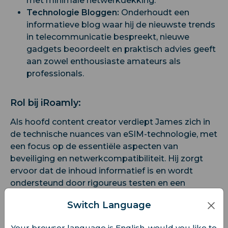
met minimale netwerkdekking.
Technologie Bloggen:
Onderhoudt een
informatieve blog waar hij de nieuwste trends
in telecommunicatie bespreekt, nieuwe
gadgets beoordeelt en praktisch advies geeft
aan zowel enthousiaste amateurs als
professionals.
Rol bij iRoamly:
Als hoofd content creator verdiept James zich in
de technische nuances van eSIM-technologie, met
een focus op de essentiële aspecten van
beveiliging en netwerkcompatibiliteit. Hij zorgt
ervoor dat de inhoud informatief is en wordt
ondersteund door rigoureus testen en een
uitgebreide begrip.
Switch Language
Your browser language is English, would you like to