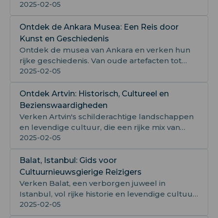
historische grotten en onvergetelijke
2025-02-05
luchtballonvaarten.
Ontdek de Ankara Musea: Een Reis door
Kunst en Geschiedenis
Ontdek de musea van Ankara en verken hun
rijke geschiedenis. Van oude artefacten tot
moderne kunst, er is voor ieder wat wils.
2025-02-05
Ontdek Artvin: Historisch, Cultureel en
Bezienswaardigheden
Verken Artvin's schilderachtige landschappen
en levendige cultuur, die een rijke mix van
geschiedenis, avontuur en natuurlijke
2025-02-05
schoonheid biedt.
Balat, Istanbul: Gids voor
Cultuurnieuwsgierige Reizigers
Verken Balat, een verborgen juweel in
Istanbul, vol rijke historie en levendige cultuur,
met iconische panorama's en sfeervolle
2025-02-05
straten.