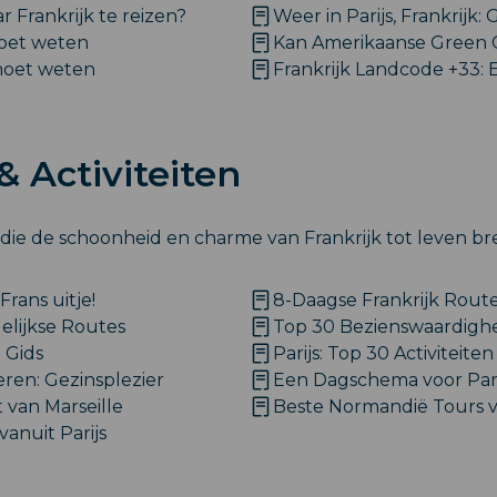
Frankrijk te reizen?
Weer in Parijs, Frankrijk: 
 moet weten
Kan Amerikaanse Green C
 moet weten
Frankrijk Landcode +33: 
& Activiteiten
ie de schoonheid en charme van Frankrijk tot leven br
rans uitje!
8-Daagse Frankrijk Route:
elijkse Routes
Top 30 Bezienswaardighede
 Gids
Parijs: Top 30 Activiteite
eren: Gezinsplezier
Een Dagschema voor Parij
 van Marseille
Beste Normandië Tours va
vanuit Parijs