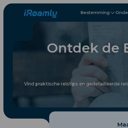
Bestemming
Onde
Lokale eSIMs
Reisroute
All Bestemmi
All Bestemmi
Albanië
China
Regionale eSIMs
Ontdek de B
Bulgarije
Congo
Vind praktische reistips en gedetailleerde re
Maa