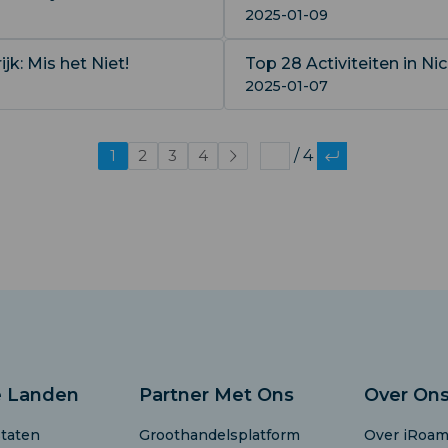
2025-01-09
k: Mis het Niet!
Top 28 Activiteiten in Ni
2025-01-07
1
2
3
4
/ 4
e Landen
Partner Met Ons
Over On
Staten
Groothandelsplatform
Over iRoam