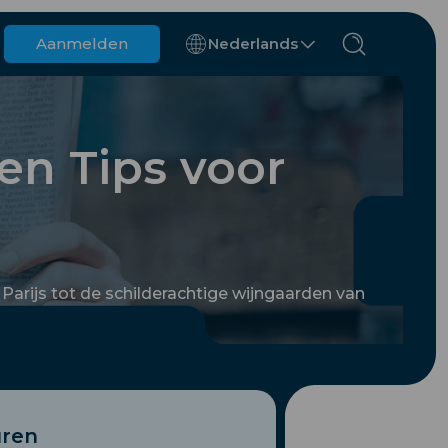
Aanmelden
Nederlands
België
Brunei
en Tips voor
Chili
China
Tsjechië
Denemarken
Estland
 Parijs tot de schilderachtige wijngaarden van
gs
uren