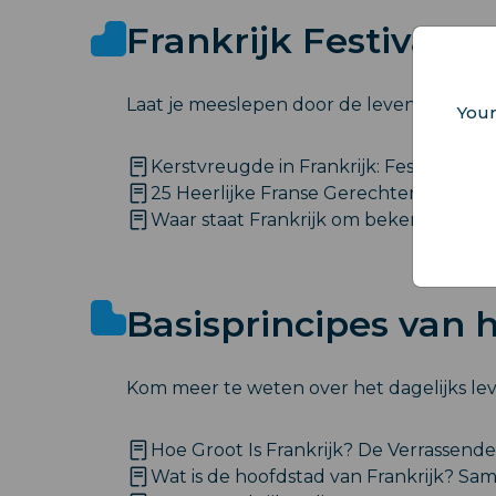
Frankrijk Festivals 
Laat je meeslepen door de levendige tradi
Your
Kerstvreugde in Frankrijk: Festiviteiten
25 Heerlijke Franse Gerechten Die Je
Waar staat Frankrijk om bekend? 15 
Basisprincipes van h
Kom meer te weten over het dagelijks lev
Hoe Groot Is Frankrijk? De Verrassen
Wat is de hoofdstad van Frankrijk? Sam