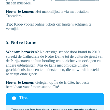
dit een must-see.
Hoe er te komen:
Het makkelijkst is via metrostation
Trocadéro.
Tip:
Koop vooraf online tickets om lange wachtrijen te
vermijden.
5. Notre Dame
Waarom bezoeken?
Na ernstige schade door brand in 2019
spreekt de Cathédrale de Notre Dame tot de culturele geest van
de Parijzenaren en hun houding ten opzichte van oorlogen en
andere uitdagingen. Mis de kans niet om deze unieke
geschiedenis-in-steen te ondersteunen, die nu wordt hersteld
naar zijn oude glorie.
Hoe er te komen:
Gelegen op Île de la Cité, het beste
bereikbaar vanaf metrostation Cité.
Toegang tot het interieur is vanwege restauratie gesloten.