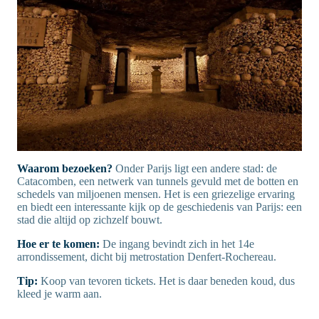
Waarom bezoeken?
Onder Parijs ligt een andere stad: de
Catacomben, een netwerk van tunnels gevuld met de botten en
schedels van miljoenen mensen. Het is een griezelige ervaring
en biedt een interessante kijk op de geschiedenis van Parijs: een
stad die altijd op zichzelf bouwt.
Hoe er te komen:
De ingang bevindt zich in het 14e
arrondissement, dicht bij metrostation Denfert-Rochereau.
Tip:
Koop van tevoren tickets. Het is daar beneden koud, dus
kleed je warm aan.