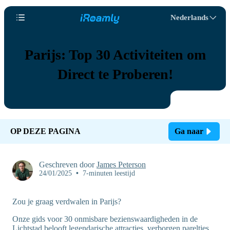
Nederlands
Parijs: Top 30 Activiteiten om
Direct te Proberen!
OP DEZE PAGINA
Ga naar
Geschreven door
James Peterson
24/01/2025
•
7-minuten leestijd
Zou je graag verdwalen in Parijs?
Onze gids voor 30 onmisbare bezienswaardigheden in de
Lichtstad belooft legendarische attracties, verborgen pareltjes,