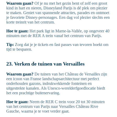
Waarom gaan?
Of je nu met het gezin bent of zelf een groot
kind in hart en nieren, Disneyland Parijs is dé plek om plezier
te maken. Geniet van spannende attracties, parades en ontmoet
je favoriete Disney-personages. Een dag vol plezier slechts een
korte treinrit van het centrum.
Hoe te gaan:
Het park ligt in Marne-la-Vallée, op ongeveer 40
minuten met de RER A trein vanaf het centrum van Parijs.
Tip:
Zorg dat je je tickets en fast passes van tevoren boekt om
tijd te besparen.
23. Verken de tuinen van Versailles
Waarom gaan?
De tuinen van het Château de Versailles zijn
een icoon van Franse landschapsarchitectuur met perfect
onderhouden gazons, indrukwekkende fonteinen en
uitgestrekte kanalen. Als Unesco-werelderfgoedlocatie biedt
het een prachtige buitenervaring.
Hoe te gaan:
Neem de RER C trein voor 20 tot 30 minuten
van het centrum van Parijs naar Versailles Château Rive
Gauche, waarna je te voet verder gaat.