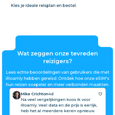
s
Kies je ideale reisplan en bestel.
Wat zeggen onze tevreden
reizigers?
Lees echte beoordelingen van gebruikers die met
iRoamly hebben gereisd. Ontdek hoe onze eSIM's
hun reizen soepeler en meer verbonden maakten.
Mike Crichton
4d
Na veel vergelijkingen koos ik voor
iRoamly. Veel data en de prijs is eerlijk,
heb het al meerdere keren opnieuw