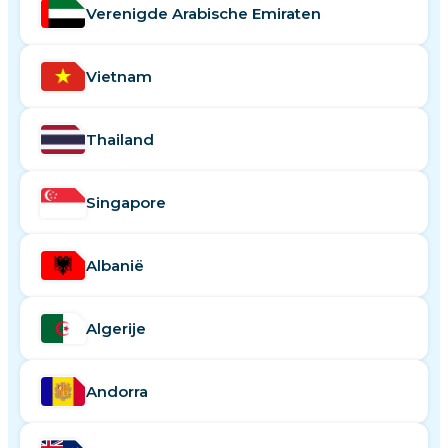
Verenigde Arabische Emiraten
Vietnam
Thailand
Singapore
Albanië
Algerije
Andorra