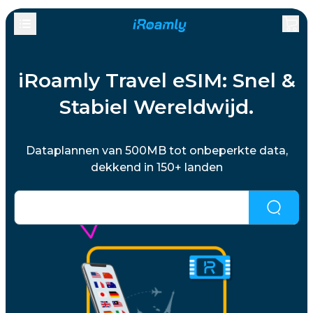
iRoamly Travel eSIM: Snel &
Stabiel Wereldwijd.
Dataplannen van 500MB tot onbeperkte data,
dekkend in 150+ landen
Niet gevonden wat je zoekt?
Klik hier om het
opnieuw te proberen.