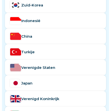
Zuid-Korea
Indonesië
China
Turkije
Verenigde Staten
Japan
Verenigd Koninkrijk