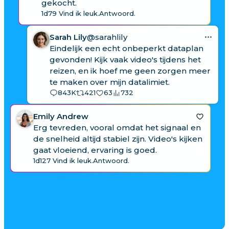
gekocht.
1d
79 Vind ik leuk.
Antwoord.
Sarah Lily
@sarahlily
Eindelijk een echt onbeperkt dataplan
gevonden! Kijk vaak video's tijdens het
reizen, en ik hoef me geen zorgen meer
te maken over mijn datalimiet.
843K
421
63
732
Emily Andrew
Erg tevreden, vooral omdat het signaal en
de snelheid altijd stabiel zijn. Video's kijken
gaat vloeiend, ervaring is goed.
1d
127 Vind ik leuk.
Antwoord.