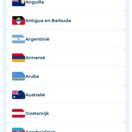
Anguilla
Antigua en Barbuda
Argentinië
Armenië
Aruba
Australië
Oostenrijk
Azerbeidzjan