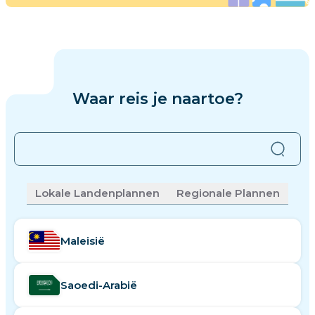
Waar reis je naartoe?
Niet gevonden wat je zoekt?
Klik hier om het
Lokale Landenplannen
Regionale Plannen
opnieuw te proberen.
Maleisië
Saoedi-Arabië