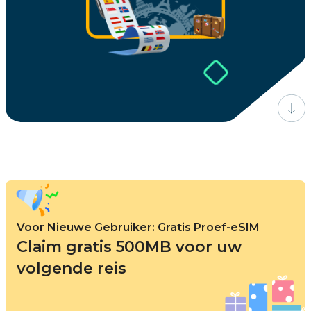
Voor Nieuwe Gebruiker: Gratis Proef-eSIM
Claim gratis 500MB voor uw
volgende reis