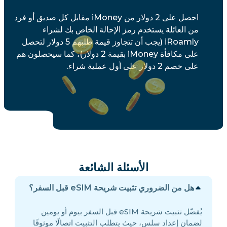
احصل على 2 دولار من iMoney مقابل كل صديق أو فرد
من العائلة يستخدم رمز الإحالة الخاص بك لشراء
iRoamly (يجب أن تتجاوز قيمة طلبهم 5 دولار لتحصل
على مكافأة iMoney بقيمة 2 دولار)، كما سيحصلون هم
على خصم 2 دولار على أول عملية شراء.
الأسئلة الشائعة
هل من الضروري تثبيت شريحة eSIM قبل السفر؟
يُفضّل تثبيت شريحة eSIM قبل السفر بيوم أو يومين
لضمان إعداد سلس، حيث يتطلب التثبيت اتصالًا موثوقًا