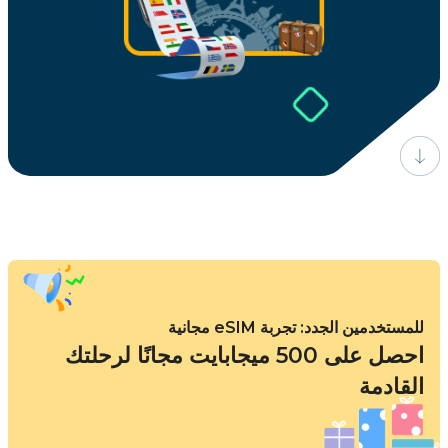
للمستخدمين الجدد: تجربة eSIM مجانية
احصل على 500 ميجابايت مجانًا لرحلتك
القادمة