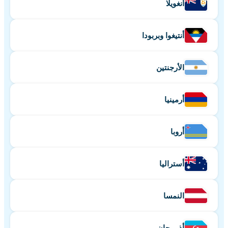
أنغويلا
أنتيغوا وبربودا
الأرجنتين
أرمينيا
أروبا
أستراليا
النمسا
أذربيجان