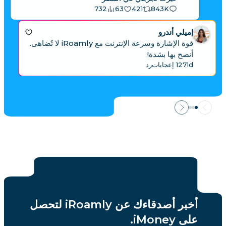
732
63
421
843K
إميلي أندرو
قوة الإشارة وسرعة الإنترنت مع iRoamly لا تُضاهى.
أنصح بها بشدة!
1d
127 إعجابات
رد
أخبر أصدقاءك عن iRoamly لتحصل
على iMoney.