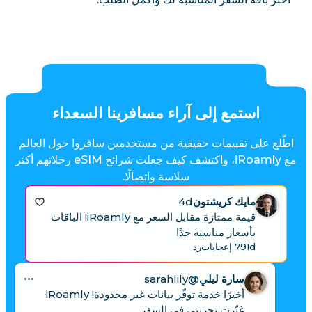
استمع إلى آراء مسافرينا السعداء
اطّلع على تقييمات حقيقية من مستخدمين سافروا حول العالم
مع iRoamly، واكتشف كيف جعلت شرائح eSIM رحلاتهم أكثر
سلاسة واتصالًا.
مايك كريشتون
4d
قيمة ممتازة مقابل السعر مع iRoamly! الباقات
بأسعار مناسبة جدًا
1d
79 إعجابات
رد
سارة ليلي
@sarahlily
أخيرًا خدمة توفّر بيانات غير محدودة! iRoamly
غيّرت تجربتي في السفر