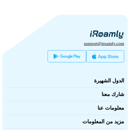
support@iroamly.com
الدول الشهيرة
الولايات المتحدة
المملكة المتحدة
شارك معنا
تركيا
منصة الجملة
فرنسا
أحِل وأكسب
تايلاند
معلومات عنا
برنامج الشركاء
اليابان
عن iRoamly
وثائق API
إيطاليا
اتصل بنا
الهند
مزيد من المعلومات
إسبانيا
مركز الدعم