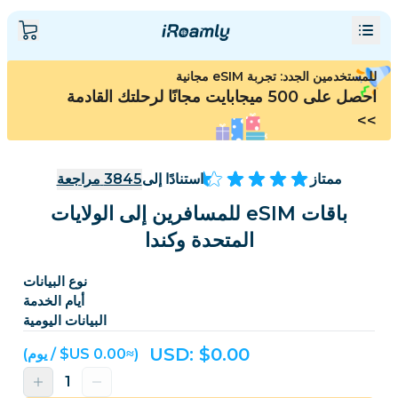
للمستخدمين الجدد: تجربة eSIM مجانية
احصل على 500 ميجابايت مجانًا لرحلتك القادمة
>>
ممتاز
استنادًا إلى
3845
مراجعة
باقات eSIM للمسافرين إلى الولايات
المتحدة وكندا
نوع البيانات
أيام الخدمة
البيانات اليومية
USD: $
0.00
(≈‏0.00 US$ / يوم)