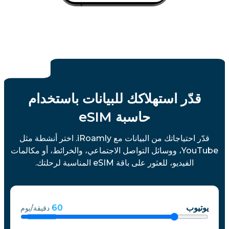
قدّر استهلاكك للبيانات باستخدام
حاسبة eSIM
قدّر احتياجاتك من البيانات مع iRoamly. اختر أنشطة مثل
YouTube، ووسائل التواصل الاجتماعي، والخرائط، أو مكالمات
الفيديو، للعثور على باقة eSIM المناسبة لرحلتك.
يوتيوب
60
دقيقة/يوم