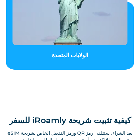
الولايات المتحدة
كيفية تثبيت شريحة iRoamly للسفر
بعد الشراء، ستتلقى رمز QR ورمز التفعيل الخاص بشريحة eSIM
عبر البريد الإلكتروني أو في صفحة إتمام الطلب. ما عليك سوى