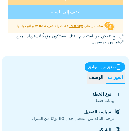
أضف إلى السلة
ستحصل على
iMoney
عند شراء شريحة eSIM والتوصية بها.
*إذا لم تتمكن من استخدام باقتك، فستكون مؤهلًا لاسترداد المبلغ.
*دفع آمن ومضمون.
تحقق من التوافق
الميزات
الوصف
نوع الخطة
بيانات فقط
سياسة التفعيل
يرجى التأكد من التفعيل خلال 60 يومًا من الشراء.
الشبكة