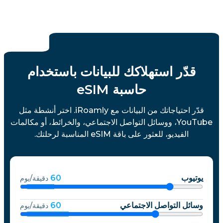
قدّر استهلاكك للبيانات باستخدام
حاسبة eSIM
قدّر احتياجاتك من البيانات مع iRoamly. اختر أنشطة مثل
YouTube، ووسائل التواصل الاجتماعي، والخرائط، أو مكالمات
الفيديو، للعثور على باقة eSIM المناسبة لرحلتك.
يوتيوب
60
دقيقة/يوم
وسائل التواصل الاجتماعي
60
دقيقة/يوم