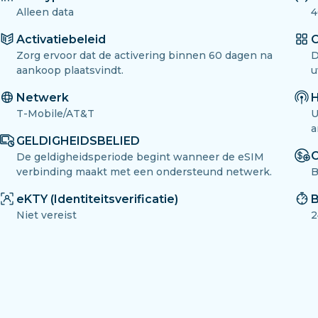
Alleen data
4
Activatiebeleid
O
Zorg ervoor dat de activering binnen 60 dagen na
D
aankoop plaatsvindt.
u
Netwerk
H
T-Mobile/AT&T
U
a
GELDIGHEIDSBELIED
O
De geldigheidsperiode begint wanneer de eSIM
verbinding maakt met een ondersteund netwerk.
B
eKTY (Identiteitsverificatie)
B
Niet vereist
2