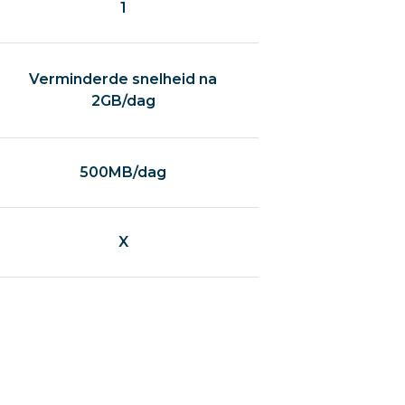
1
Verminderde snelheid na
2GB/dag
500MB/dag
X