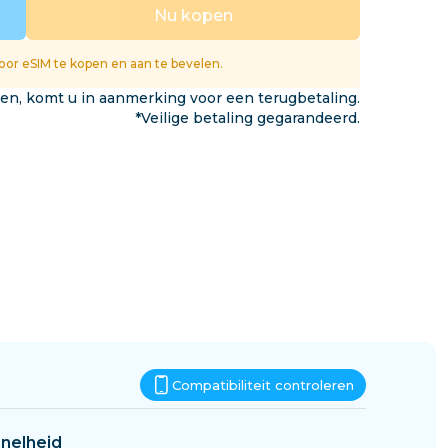
Eswatini
Nu kopen
gen
or eSIM te kopen en aan te bevelen.
ken, komt u in aanmerking voor een terugbetaling.
*Veilige betaling gegarandeerd.
Compatibiliteit controleren
nelheid