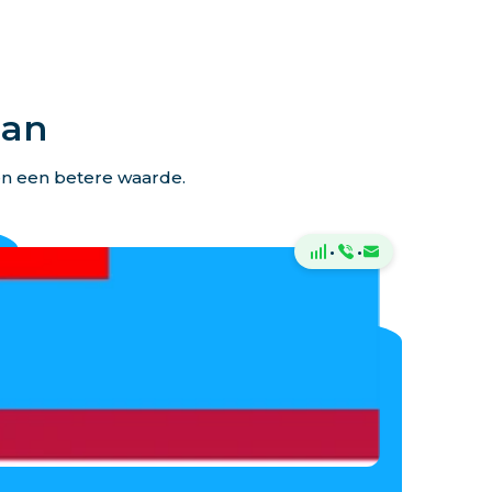
lan
en een betere waarde.
·
·