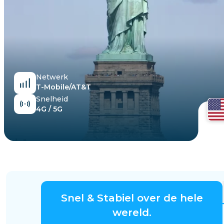
Egypte
Netwerk
T-Mobile/AT&T
Snelheid
4G / 5G
Snel & Stabiel over de hele
wereld.