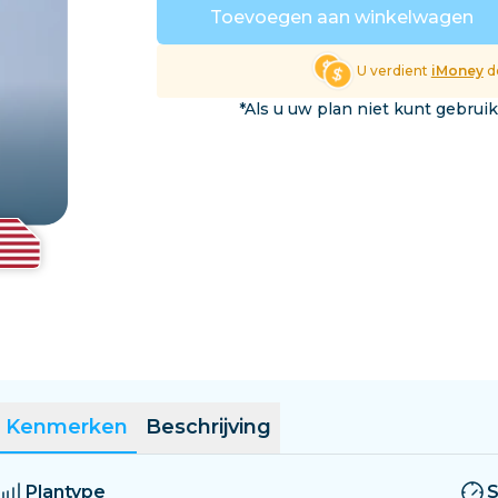
El Salvador
Estland
Toevoegen aan winkelwagen
Verken Alle Bestemmin
U verdient
iMoney
do
*Als u uw plan niet kunt gebrui
Kenmerken
Beschrijving
Plantype
S