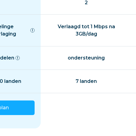
2
elinge
Verlaagd tot 1 Mbps na
rlaging
3GB/dag
delen
ondersteuning
0 landen
7 landen
plan