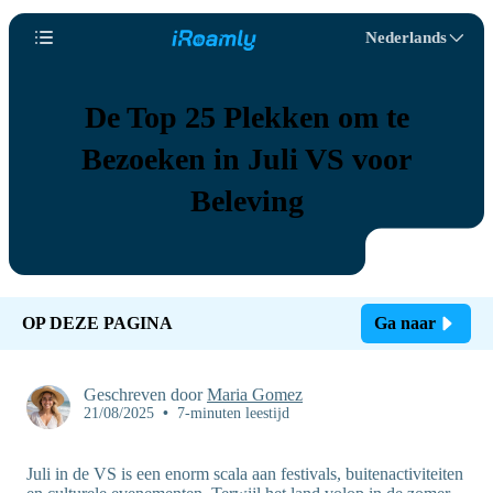
Nederlands
De Top 25 Plekken om te
Bezoeken in Juli VS voor
Beleving
OP DEZE PAGINA
Ga naar
Geschreven door
Maria Gomez
21/08/2025
•
7-minuten leestijd
Juli in de VS is een enorm scala aan festivals, buitenactiviteiten