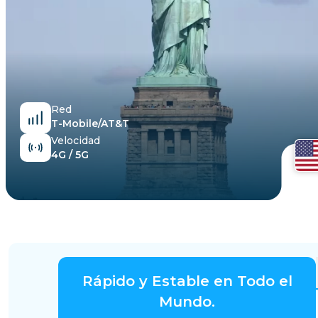
Egipto
Red
T-Mobile/AT&T
Velocidad
4G / 5G
Rápido y Estable en Todo el
Mundo.