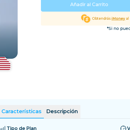
El Salvador
Estonia
Añadir al Carrito
Explorar Todos los Dest
Obtendrás
iMoney
al
*Si no pued
Características
Descripción
Tipo de Plan
V