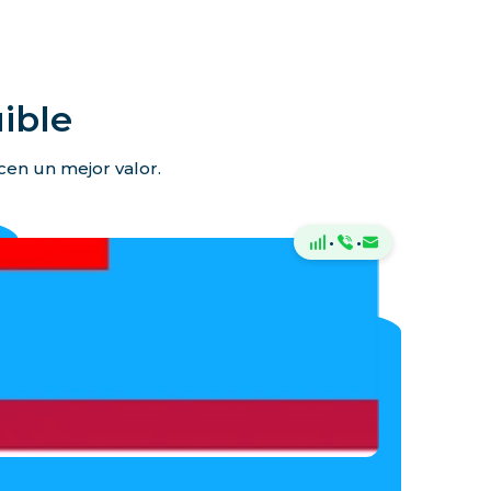
ible
ecen un mejor valor.
·
·