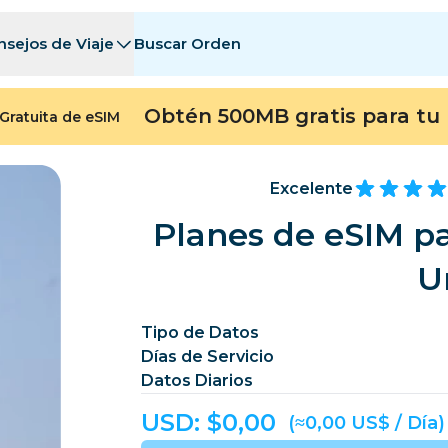
nsejos de Viaje
Buscar Orden
tinos
tinos
A - E
A - E
F - I
F - I
J - O
J - O
P - S
P - S
T - Z
T - Z
Obtén 500MB gratis para tu 
Gratuita de eSIM
Argelia
China
Andorra
Europa
Armenia
Aruba
Excelente
Baréin
Bangladés
Planes de eSIM pa
Bermudas
Bosn
U
Camboya
Camerún
Chile
China
Tipo de Datos
Días de Servicio
ngo
Costa Rica
Costa de Marfil
Datos Diarios
heca
Dinamarca
Dominica
USD: $
0,00
(≈0,00 US$ / Día)