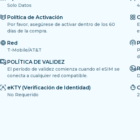
Solo Datos
4
Política de Activación
O
Por favor, asegúrese de activar dentro de los 60
E
días de la compra.
e
Red
P
T-Mobile/AT&T
P
d
POLÍTICA DE VALIDEZ
R
El período de validez comienza cuando el eSIM se
conecta a cualquier red compatible.
D
eKTY (Verificación de Identidad)
C
No Requerido
2