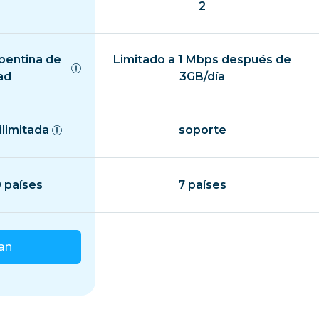
2
epentina de
Limitado a 1 Mbps después de
ad
3GB/día
ilimitada
soporte
 países
7 países
lan