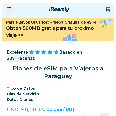
Para Nuevos Usuarios: Prueba Gratuita de eSIM
Obtén 500MB gratis para tu próximo
viaje
>>
Excelente
Basado en
2071
reseñas
Planes de eSIM para Viajeros a
Paraguay
Tipo de Datos
Días de Servicio
Datos Diarios
USD: $
0,00
(≈0,00 US$ / Día)