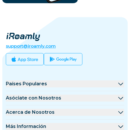
support@iroamly.com
Países Populares
Estados Unidos
Asóciate con Nosotros
Reino Unido
Plataforma de Mayoristas
Acerca de Nosotros
Turquía
Programa de Afiliados
Acerca de iRoamly
Más Información
Francia