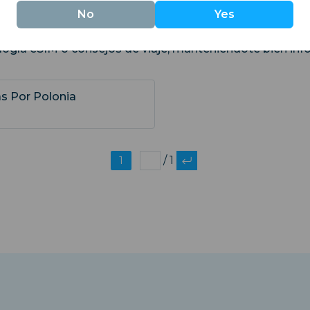
ientes
No
Yes
logía eSIM o consejos de viaje, manteniéndote bien inf
as Por Polonia
1
/ 1