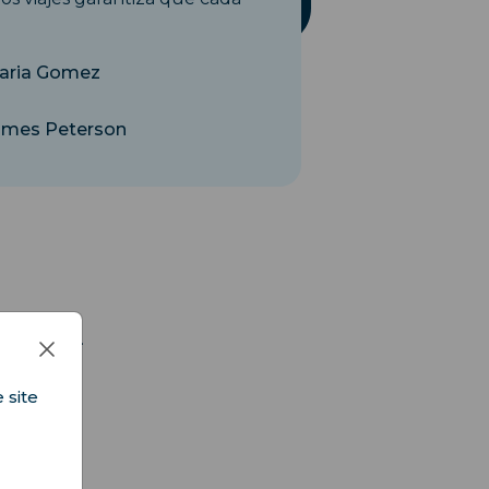
aria Gomez
ames Peterson
 viajeros.
 site