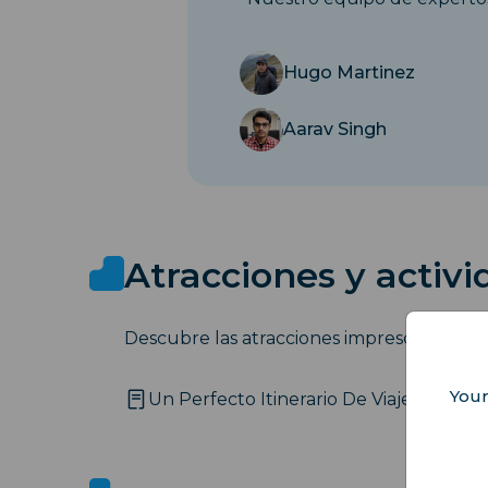
Hugo Martinez
Aarav Singh
Atracciones y activ
Descubre las atracciones imprescindibles 
Your
Un Perfecto Itinerario De Viaje De 5 Dí