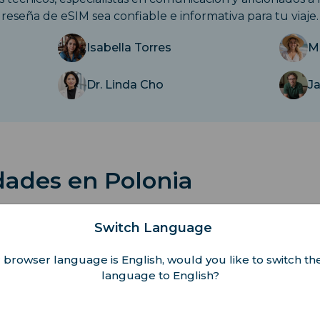
reseña de eSIM sea confiable e informativa para tu viaje.
Isabella Torres
M
Dr. Linda Cho
J
idades en Polonia
y actividades emocionantes que Polonia ofrece a todos los
Switch Language
 browser language is English, would you like to switch the
as Por Polonia
language to English?