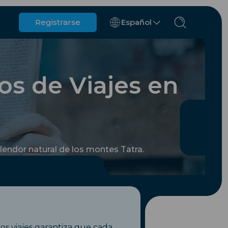
Registrarse
Español
Bélgica
Brunéi
os de Viajes en
Chile
China
República Checa
Dinamarca
Estonia
plendor natural de los montes Tatra.
nos
os viajes garantiza que cada