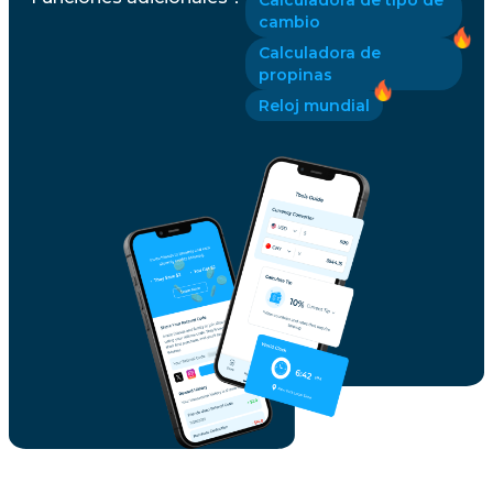
Calculadora de tipo de
cambio
Calculadora de
propinas
Reloj mundial