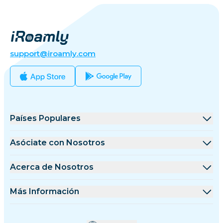
support@iroamly.com
Países Populares
Estados Unidos
Asóciate con Nosotros
Reino Unido
Plataforma de Mayoristas
Acerca de Nosotros
Turquía
Programa de Afiliados
Acerca de iRoamly
Más Información
Francia
Documentos API
Contáctanos
Centro de Soporte
Tailandia