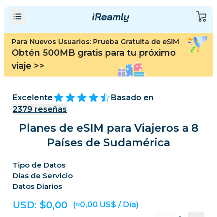
Para Nuevos Usuarios: Prueba Gratuita de eSIM
Obtén 500MB gratis para tu próximo
viaje
>>
Excelente
Basado en
2379
reseñas
Planes de eSIM para Viajeros a 8
Países de Sudamérica
Tipo de Datos
Días de Servicio
Datos Diarios
USD: $
0,00
(≈0,00 US$ / Día)