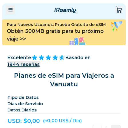
Para Nuevos Usuarios: Prueba Gratuita de eSIM
Obtén 500MB gratis para tu próximo
viaje
>>
Excelente
Basado en
1944
reseñas
Planes de eSIM para Viajeros a
Vanuatu
Tipo de Datos
Días de Servicio
Datos Diarios
USD: $
0,00
(≈0,00 US$ / Día)