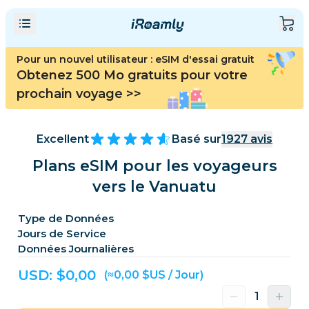
Pour un nouvel utilisateur : eSIM d'essai gratuit
Obtenez 500 Mo gratuits pour votre
prochain voyage
>>
Excellent
Basé sur
1927
avis
Plans eSIM pour les voyageurs
vers le Vanuatu
Type de Données
Jours de Service
Données Journalières
USD: $
0,00
(≈0,00 $US / Jour)