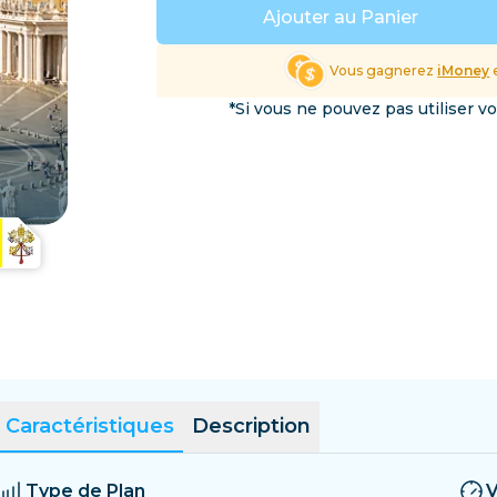
Salvador
Estonie
Ajouter au Panier
Explorer toutes les destin
Vous gagnerez
iMoney
e
*Si vous ne pouvez pas utiliser v
Caractéristiques
Description
Type de Plan
V