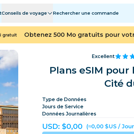
t
Conseils de voyage
Rechercher une commande
stinations
stinations
A - E
A - E
F - I
F - I
J - O
J - O
P - S
P - S
T - Z
T - Z
Obtenez 500 Mo gratuits pour vot
i gratuit
Algérie
Chine
Andorre
Europe
Arménie
Aruba
Excellent
Bahreïn
Bangladesh
Plans eSIM pour 
Bermudes
Bosnie-Herzég
Cité 
Cambodge
Cameroun
Chili
Chine
Type de Données
Jours de Service
Repubblica del Congo
Costa Rica
Côte d’Ivoire
Données Journalières
République tchèque
Danemark
Dominique
USD: $
0,00
(≈0,00 $US / Jour