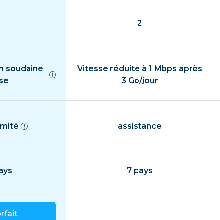
2
n soudaine
Vitesse réduite à 1 Mbps après
sse
3 Go/jour
imité
assistance
ays
7 pays
orfait