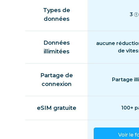
Types de
3
données
Données
aucune réductio
de vite
illimitées
Partage de
Partage ill
connexion
eSIM gratuite
100+ p
Voir le f