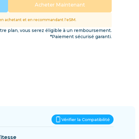
Eswatini
Acheter Maintenant
ations
n achetant et en recommandant l'eSIM.
otre plan, vous serez éligible à un remboursement.
*Paiement sécurisé garanti.
Vérifier la Compatibilité
itesse