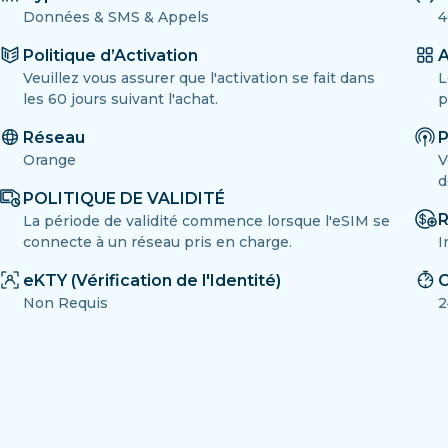
Données & SMS & Appels
4
Politique d’Activation
A
Veuillez vous assurer que l'activation se fait dans
L
les 60 jours suivant l'achat.
p
Réseau
P
Orange
V
d
POLITIQUE DE VALIDITÉ
R
La période de validité commence lorsque l'eSIM se
connecte à un réseau pris en charge.
I
eKTY (Vérification de l'Identité)
C
Non Requis
2