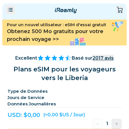
Pour un nouvel utilisateur : eSIM d'essai gratuit
Obtenez 500 Mo gratuits pour votre
prochain voyage
>>
Excellent
Basé sur
2017
avis
Plans eSIM pour les voyageurs
vers le Liberia
Type de Données
Jours de Service
Données Journalières
USD: $
0,00
(≈0,00 $US / Jour)