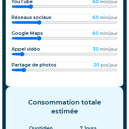
YouTube
60
min/jour
Réseaux sociaux
60
min/jour
Google Maps
60
min/jour
Appel vidéo
30
min/jour
Partage de photos
20
pcs/jour
Consommation totale
estimée
Quotidien
7
Jours