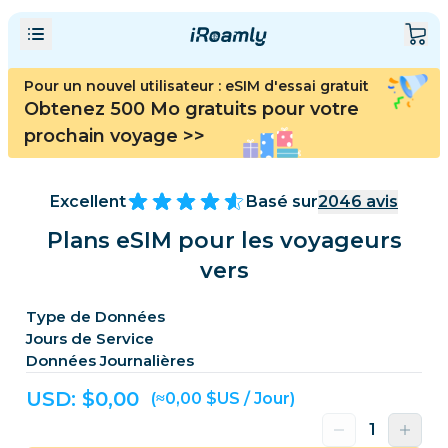
Pour un nouvel utilisateur : eSIM d'essai gratuit
Obtenez 500 Mo gratuits pour votre
prochain voyage
>>
Excellent
Basé sur
2046
avis
Plans eSIM pour les voyageurs
vers
Type de Données
Jours de Service
Données Journalières
USD: $
0,00
(≈0,00 $US / Jour)