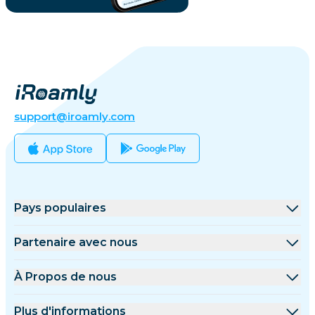
support@iroamly.com
Pays populaires
États-Unis
Partenaire avec nous
Royaume-Uni
Plateforme de gros
À Propos de nous
Turquie
Programme d'affiliation
À Propos de iRoamly
Plus d'informations
France