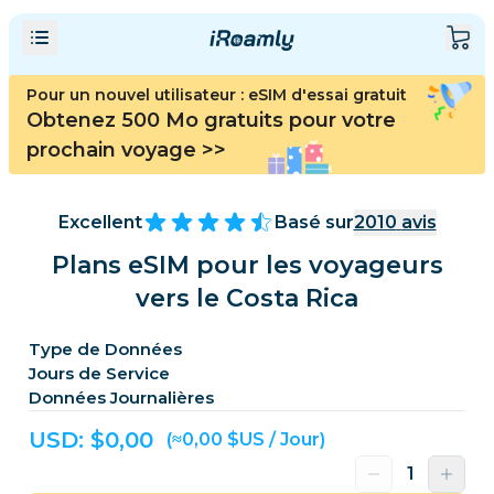
Pour un nouvel utilisateur : eSIM d'essai gratuit
Obtenez 500 Mo gratuits pour votre
prochain voyage
>>
Excellent
Basé sur
2010
avis
Plans eSIM pour les voyageurs
vers le Costa Rica
Type de Données
Jours de Service
Données Journalières
USD: $
0,00
(≈0,00 $US / Jour)