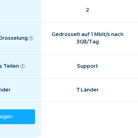
2
Gedrosselt auf 1 Mbit/s nach
 Drosselung
3GB/Tag
 Teilen
Support
nder
7 Länder
eigen