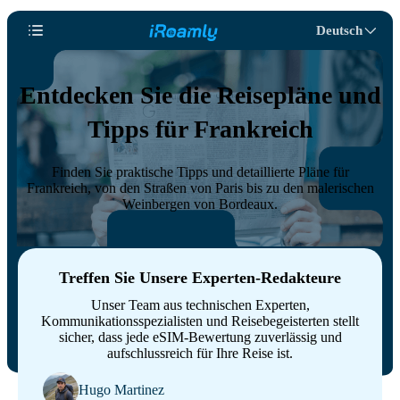
Deutsch
Entdecken Sie die Reisepläne und
Tipps für Frankreich
Finden Sie praktische Tipps und detaillierte Pläne für
Frankreich, von den Straßen von Paris bis zu den malerischen
Weinbergen von Bordeaux.
Treffen Sie Unsere Experten-Redakteure
Unser Team aus technischen Experten,
Kommunikationsspezialisten und Reisebegeisterten stellt
sicher, dass jede eSIM-Bewertung zuverlässig und
aufschlussreich für Ihre Reise ist.
Hugo Martinez