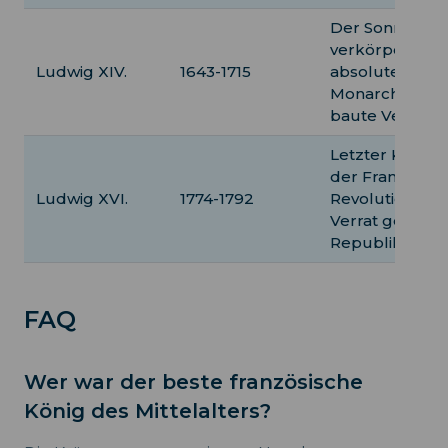
Der Sonnenkön
verkörperte d
Ludwig XIV.
1643-1715
absoluten
Monarchismus
baute Versaille
Letzter König 
der Französis
Ludwig XVI.
1774-1792
Revolution, für
Verrat gegen d
Republik hinric
FAQ
Wer war der beste französische
König des Mittelalters?