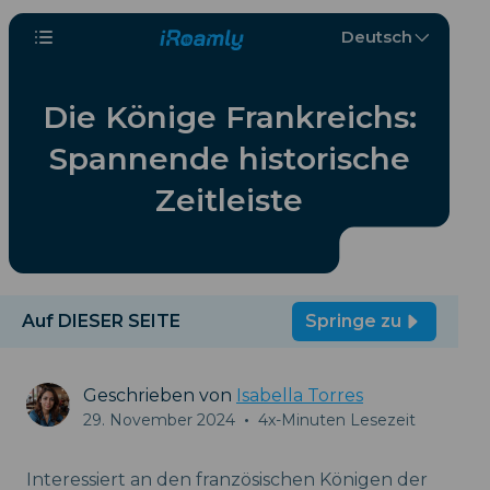
Deutsch
Die Könige Frankreichs:
Spannende historische
Zeitleiste
Auf DIESER SEITE
Springe zu
Geschrieben von
Isabella Torres
29. November 2024
•
4x-Minuten Lesezeit
Interessiert an den französischen Königen der