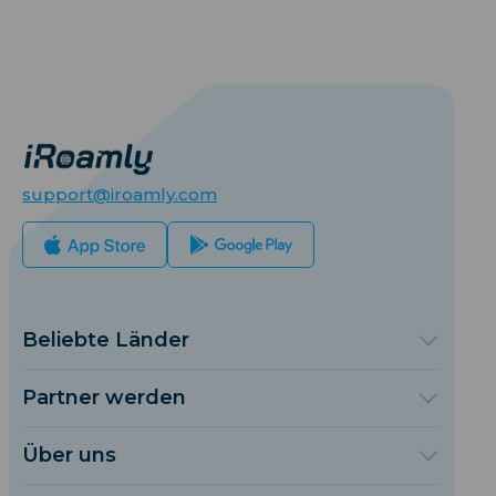
support@iroamly.com
Beliebte Länder
Vereinigte Staaten
Vereinigtes Königreich
Partner werden
Türkei
Großhandelsplattform
Frankreich
Empfehlen & Verdienen
Über uns
Thailand
Partnerprogramm
Über iRoamly
Japan
API-Dokumentation