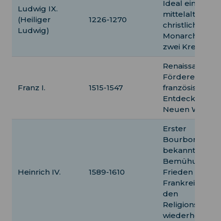
Ideal eines
Ludwig IX.
mittelalterlich
(Heiliger
1226-1270
christlichen
Ludwig)
Monarchen, fü
zwei Kreuzzüg
Renaissance-
Förderer, leite
Franz I.
1515-1547
französische
Entdeckung d
Neuen Welt ein
Erster
Bourbonenkön
bekannt für se
Bemühungen,
Heinrich IV.
1589-1610
Frieden in
Frankreich nac
den
Religionskrieg
wiederherzuste