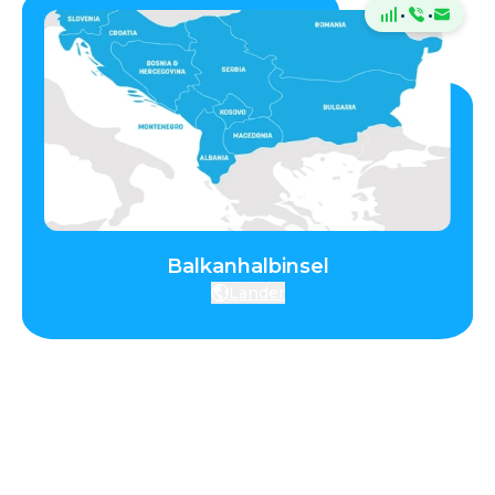
·
·
Balkanhalbinsel
Länder