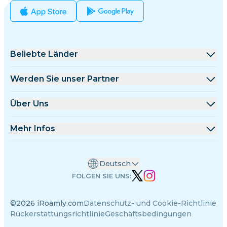
Beliebte Länder
Vereinigte Staaten
Werden Sie unser Partner
Vereinigtes Königreich
Großhandelsplattform
Über Uns
Türkei
Affiliate-Programm
Über iRoamly
Mehr Infos
Frankreich
API-Dokumentation
Kontaktieren Sie uns
Support-Center
Thailand
Deutsch
Datenrechner
Japan
FOLGEN SIE UNS:
eSIM-Bewertungen
Italien
©2026 iRoamly.com
Datenschutz- und Cookie-Richtlinie
Autorenteam
Indien
Rückerstattungsrichtlinie
Geschäftsbedingungen
Unterstützte eSIM-Geräte
Spanien