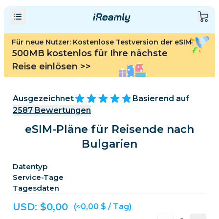
Für neue Nutzer: Kostenlose Testversion der eSIM
500MB kostenlos für Ihre nächste
Reise einlösen
>>
Ausgezeichnet
Basierend auf
2587
Bewertungen
eSIM-Pläne für Reisende nach
Bulgarien
Datentyp
Service-Tage
Tagesdaten
USD: $
0,00
(≈0,00 $ / Tag)