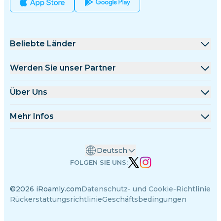
Beliebte Länder
Vereinigte Staaten
Werden Sie unser Partner
Vereinigtes Königreich
Großhandelsplattform
Über Uns
Türkei
Affiliate-Programm
Über iRoamly
Mehr Infos
Frankreich
API-Dokumentation
Kontaktieren Sie uns
Support-Center
Thailand
Deutsch
Datenrechner
Japan
FOLGEN SIE UNS:
eSIM-Bewertungen
Italien
©2026 iRoamly.com
Datenschutz- und Cookie-Richtlinie
Autorenteam
Indien
Rückerstattungsrichtlinie
Geschäftsbedingungen
Unterstützte eSIM-Geräte
Spanien