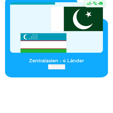
·
·
Zentralasien - 4 Länder
Länder