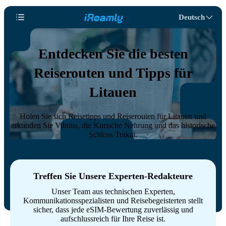
Deutsch
Entdecken Sie die besten
Reiserouten und Tipps für
Litauen
Holen Sie sich Reisetipps und Reiserouten für Litauen und
erkunden Sie Vilnius, die Kurische Nehrung und das historische
Schloss Trakai.
Treffen Sie Unsere Experten-Redakteure
Unser Team aus technischen Experten,
Kommunikationsspezialisten und Reisebegeisterten stellt
sicher, dass jede eSIM-Bewertung zuverlässig und
aufschlussreich für Ihre Reise ist.