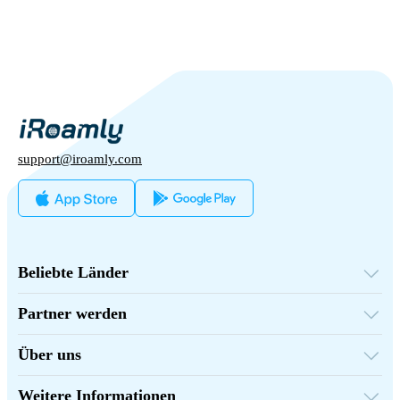
support@iroamly.com
Beliebte Länder
Vereinigte Staaten
Vereinigtes Königreich
Partner werden
Türkei
Großhandelsplattform
Frankreich
Empfehlen & Verdienen
Thailand
Über uns
Partnerprogramm
Japan
Über iRoamly
API-Dokumentation
Italien
Kontaktiere uns
Indien
Weitere Informationen