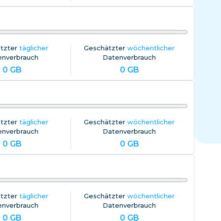
El Salvador
Estland
Alle Ziele erkunden
tzter
täglicher
Geschätzter
wöchentlicher
enverbrauch
Datenverbrauch
0
GB
0
GB
tzter
täglicher
Geschätzter
wöchentlicher
enverbrauch
Datenverbrauch
0
GB
0
GB
tzter
täglicher
Geschätzter
wöchentlicher
enverbrauch
Datenverbrauch
0
GB
0
GB