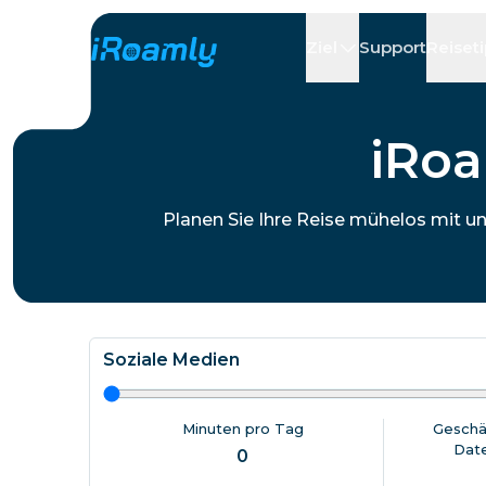
Ziel
Support
Reiset
Lokale eSIMs
Reiseplan
Alle Ziele
Alle Ziele
A - 
A - 
iRoa
Albanien
Kanada
Regionale eSIMs
Argentinien
Planen Sie Ihre Reise mühelos mit u
Aserbaidsch
Belgien
Bulgarien
Soziale Medien
Tschad
Minuten pro Tag
Geschä
Dat
0