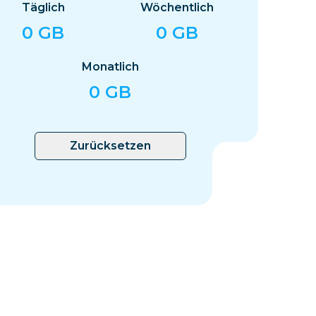
Eswatini
Täglich
Wöchentlich
0
GB
0
GB
Monatlich
0
GB
Zurücksetzen