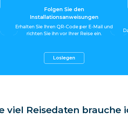
Folgen Sie den
Installationsanweisungen
Erhalten Sie Ihren QR-Code per E-Mail und
Da
richten Sie ihn vor Ihrer Reise ein.
Loslegen
e viel Reisedaten brauche i