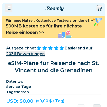
Für neue Nutzer: Kostenlose Testversion der eSIM
500MB kostenlos für Ihre nächste
Reise einlösen
>>
Ausgezeichnet
Basierend auf
2036
Bewertungen
eSIM-Pläne für Reisende nach St.
Vincent und die Grenadinen
Datentyp
Service-Tage
Tagesdaten
USD: $
0,00
(≈0,00 $ / Tag)