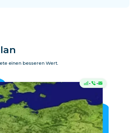
Plan
kete einen besseren Wert.
·
·