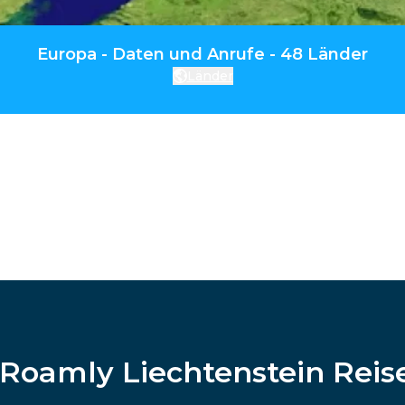
Europa - Daten und Anrufe - 48 Länder
Länder
iRoamly Liechtenstein Reis