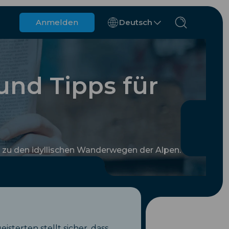
Anmelden
Deutsch
Belgien
Brunei
und Tipps für
Chile
China
Tschechische Republik
Dänemark
Estland
s zu den idyllischen Wanderwegen der Alpen.
terten stellt sicher, dass