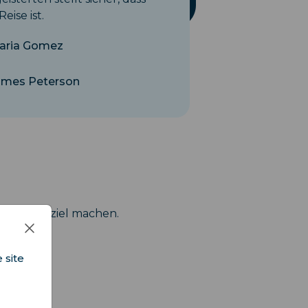
ise ist.
aria Gomez
ames Peterson
gen Reiseziel machen.
 site