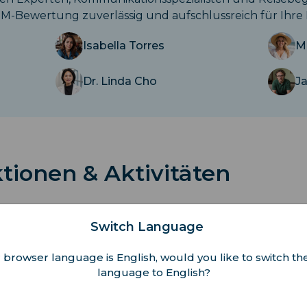
IM-Bewertung zuverlässig und aufschlussreich für Ihre Re
Isabella Torres
M
Dr. Linda Cho
J
ktionen & Aktivitäten
 und Erlebnisse, die Liechtenstein zu einem einzigarti
Switch Language
as Charmante Vaduz
 browser language is English, would you like to switch the
language to English?