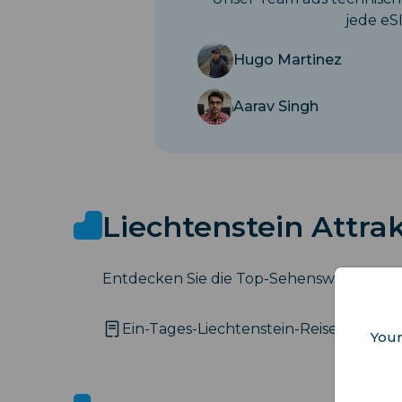
jede eS
Hugo Martinez
Aarav Singh
Liechtenstein Attra
Entdecken Sie die Top-Sehenswürdigkeiten
Ein-Tages-Liechtenstein-Reiseplan: D
Your