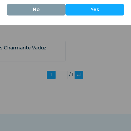
No
Yes
n der eSIM-Technologie oder Reisetipps, die Sie gut in
Das Charmante Vaduz
1
/ 1