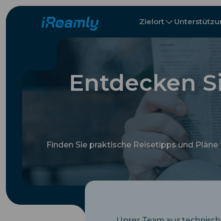
Zielort
Unterstütz
Lokale eSIMs
Reiseplan
Alle Ziele
Alle Reiseziel
Albanien
Canada
Regionale eSIMs
Entdecken Si
Bulgarien
Kongo
Finden Sie praktische Reisetipps und Pläne
Unser Team aus technische