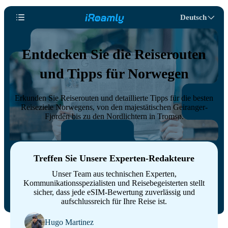
Deutsch
Entdecken Sie die Reiserouten
und Tipps für Norwegen
Erkunden Sie Reiserouten und detaillierte Tipps für die besten
Reiseziele Norwegens, von den majestätischen Geiranger-
Fjorden bis zu den Nordlichtern in Tromsø.
Treffen Sie Unsere Experten-Redakteure
Unser Team aus technischen Experten,
Kommunikationsspezialisten und Reisebegeisterten stellt
sicher, dass jede eSIM-Bewertung zuverlässig und
aufschlussreich für Ihre Reise ist.
Hugo Martinez