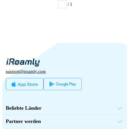
/ 1
1
support@iroamly.com
Beliebte Länder
Vereinigte Staaten
Vereinigtes Königreich
Partner werden
Türkei
Großhandelsplattform
Frankreich