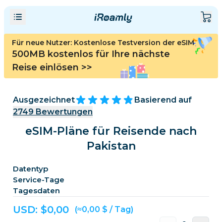
Für neue Nutzer: Kostenlose Testversion der eSIM
500MB kostenlos für Ihre nächste
Reise einlösen
>>
Ausgezeichnet
Basierend auf
2749
Bewertungen
eSIM-Pläne für Reisende nach
Pakistan
Datentyp
Service-Tage
Tagesdaten
USD: $
0,00
(≈0,00 $ / Tag)