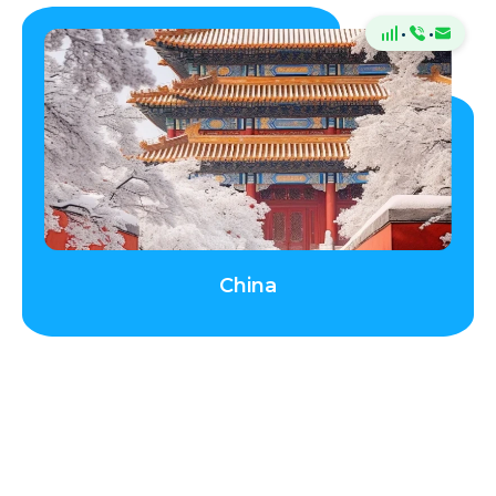
·
·
China