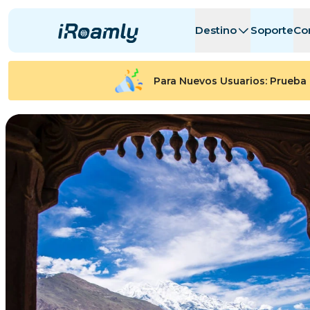
Destino
Soporte
Co
Itinerario de Viaje
eSIMs Locales
Todos los Des
Todos los Des
Para Nuevos Usuarios: Prueba 
Albania
Canadá
eSIMs Regionales
Argentina
Azerbaiyán
Bélgica
Bulgaria
Chad
Republik Ko
República C