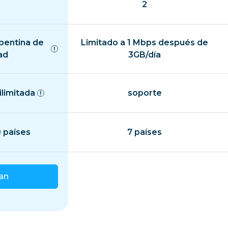
2
epentina de
Limitado a 1 Mbps después de
ad
3GB/día
ilimitada
soporte
 países
7 países
lan