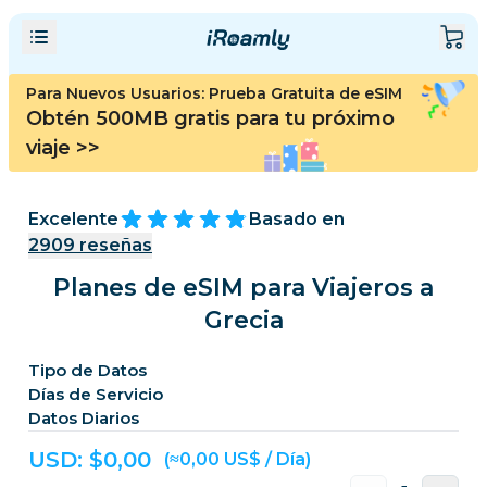
Para Nuevos Usuarios: Prueba Gratuita de eSIM
Obtén 500MB gratis para tu próximo
viaje
>>
Excelente
Basado en
2909
reseñas
Planes de eSIM para Viajeros a
Grecia
Tipo de Datos
Días de Servicio
Datos Diarios
USD: $
0,00
(≈0,00 US$ / Día)