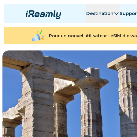
Destination
Suppor
eSIMs locales
Itinéraire
Toutes les de
Toutes les de
Pour un nouvel utilisateur : eSIM d'essa
Albanie
Canada
eSIMs régionales
Argentine
Azerbaïdjan
Belgique
Bulgarie
Tchad