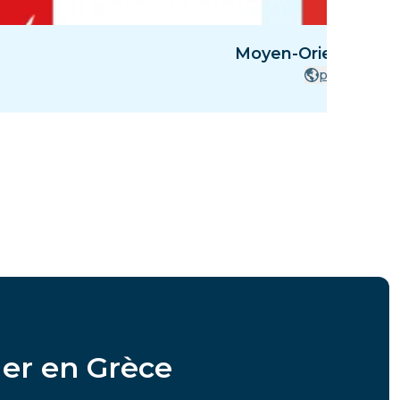
Moyen-Orient - 8 P
pays
ger en Grèce