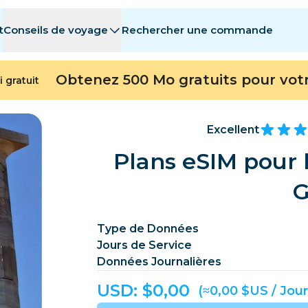
t
Conseils de voyage
Rechercher une commande
stinations
stinations
A - E
A - E
F - I
F - I
J - O
J - O
P - S
P - S
T - Z
T - Z
Obtenez 500 Mo gratuits pour vot
i gratuit
Algérie
Chine
Andorre
Europe
Arménie
Aruba
Excellent
Bahreïn
Bangladesh
Plans eSIM pour 
Bermudes
Bosnie-Herzég
G
Cambodge
Cameroun
Chili
Chine
Type de Données
Jours de Service
Repubblica del Congo
Costa Rica
Côte d’Ivoire
Données Journalières
République tchèque
Danemark
Dominique
USD: $
0,00
(≈0,00 $US / Jour