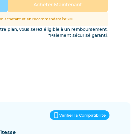
Eswatini
Acheter Maintenant
ations
n achetant et en recommandant l'eSIM.
otre plan, vous serez éligible à un remboursement.
*Paiement sécurisé garanti.
Vérifier la Compatibilité
itesse