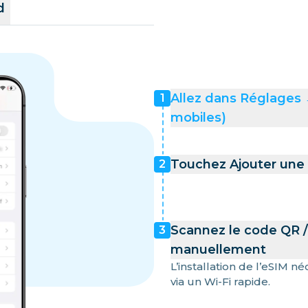
d
Allez dans Réglages 
1
mobiles)
Touchez Ajouter une e
2
Scannez le code QR / 
3
manuellement
L’installation de l’eSIM 
via un Wi-Fi rapide.