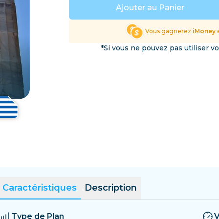
Salvador
Estonie
Ajouter au Panier
Explorer toutes les destin
Vous gagnerez
iMoney
e
*Si vous ne pouvez pas utiliser v
Caractéristiques
Description
Type de Plan
V