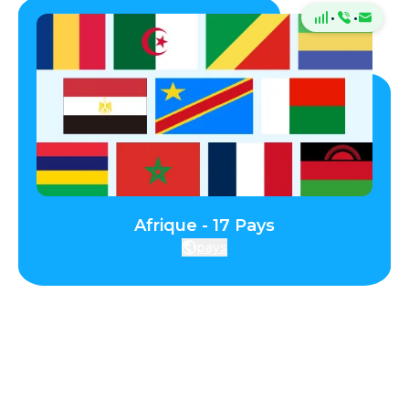
·
·
Afrique - 17 Pays
pays