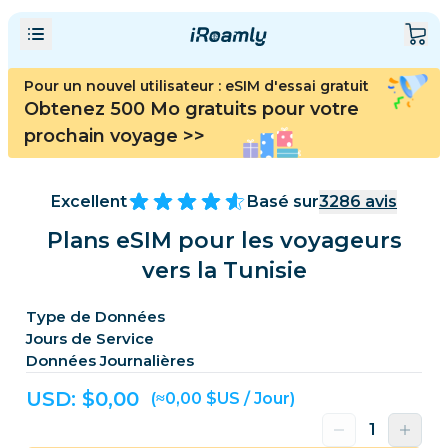
Pour un nouvel utilisateur : eSIM d'essai gratuit
Obtenez 500 Mo gratuits pour votre
prochain voyage
>>
Excellent
Basé sur
3286
avis
Plans eSIM pour les voyageurs
vers la Tunisie
Type de Données
Jours de Service
Données Journalières
USD: $
0,00
(≈0,00 $US / Jour)