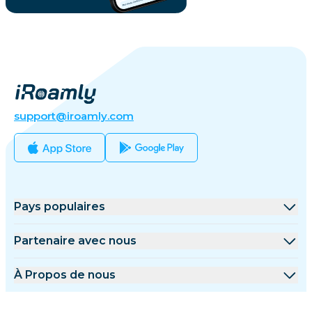
support@iroamly.com
Pays populaires
États-Unis
Partenaire avec nous
Royaume-Uni
Plateforme de gros
À Propos de nous
Turquie
Programme d'affiliation
À Propos de iRoamly
Plus d'informations
France