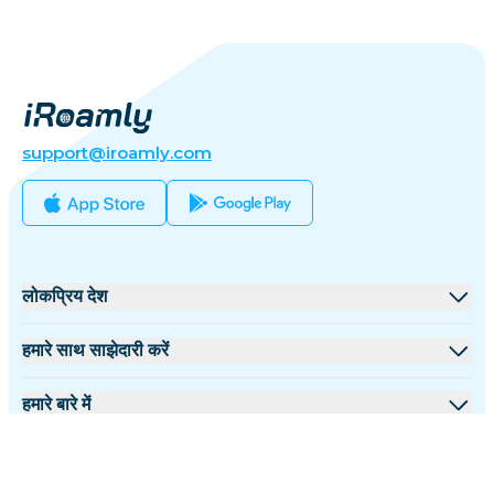
support@iroamly.com
लोकप्रिय देश
संयुक्त राज्य
हमारे साथ साझेदारी करें
यूनाइटेड किंगडम
थोक मंच
हमारे बारे में
तुर्की
सहयोगी कार्यक्रम
iRoamly के बारे में
अधिक जानकारी
फ्रांस
API दस्तावेज़
हमसे संपर्क करें