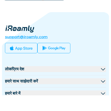
support@iroamly.com
लोकप्रिय देश
संयुक्त राज्य
हमारे साथ साझेदारी करें
यूनाइटेड किंगडम
थोक मंच
हमारे बारे में
तुर्की
सहयोगी कार्यक्रम
iRoamly के बारे में
अधिक जानकारी
फ्रांस
API दस्तावेज़