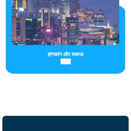
हांगकांग और मकाऊ
देशों