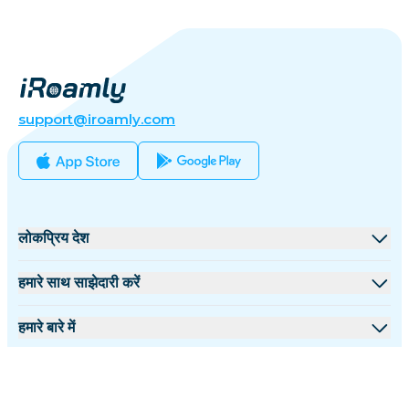
support@iroamly.com
लोकप्रिय देश
संयुक्त राज्य
हमारे साथ साझेदारी करें
यूनाइटेड किंगडम
थोक मंच
हमारे बारे में
तुर्की
सहयोगी कार्यक्रम
iRoamly के बारे में
अधिक जानकारी
फ्रांस
API दस्तावेज़
हमसे संपर्क करें
सहायता केंद्र
थाईलैंड