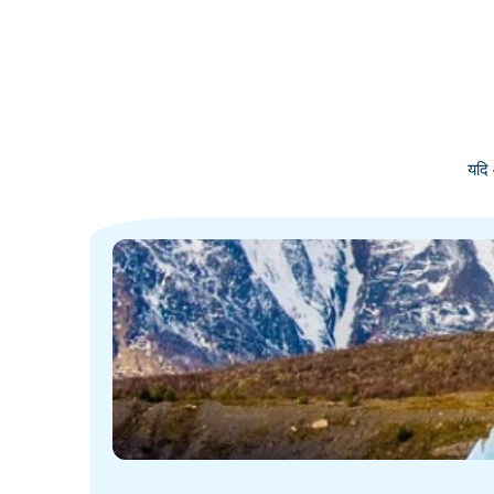
यदि 
·
·