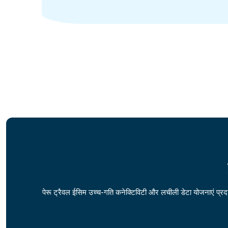
पेरू ट्रैवल ईसिम उच्च-गति कनेक्टिविटी और लचीली डेटा योजनाएं प्रद