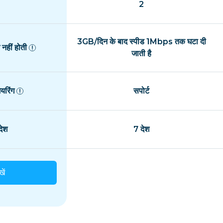
2
3GB/दिन के बाद स्पीड 1Mbps तक घटा दी
नहीं होती
जाती है
यरिंग
सपोर्ट
ेश
7 देश
खें