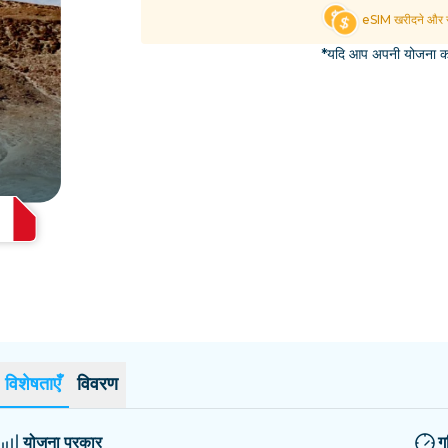
एल साल्वाडोर
एस्टोनिया
eSIM खरीदने और स
सभी गंतव्यों का अन्वेषण करें
*यदि आप अपनी योजना का 
विशेषताएँ
विवरण
योजना प्रकार
ग