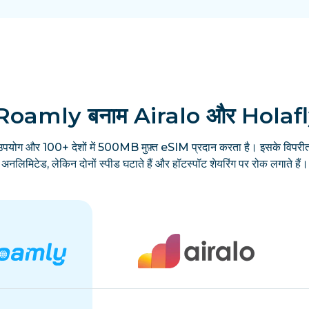
Roamly बनाम Airalo और Holaf
उपयोग और 100+ देशों में 500MB मुफ़्त eSIM प्रदान करता है। इसके विपरीत
अनलिमिटेड, लेकिन दोनों स्पीड घटाते हैं और हॉटस्पॉट शेयरिंग पर रोक लगाते हैं।