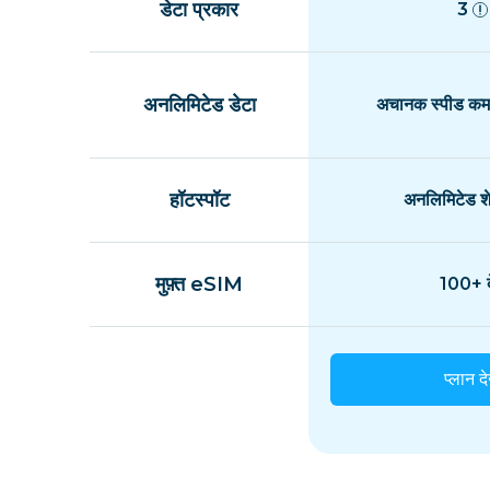
डेटा प्रकार
3
अनलिमिटेड डेटा
अचानक स्पीड कम 
हॉटस्पॉट
अनलिमिटेड शे
मुफ़्त eSIM
100+ द
प्लान दे