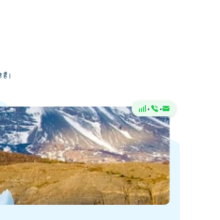
 हैं।
·
·