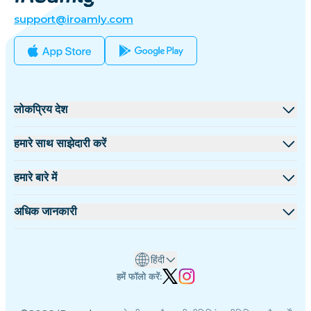
support@iroamly.com
लोकप्रिय देश
संयुक्त राज्य
हमारे साथ साझेदारी करें
यूनाइटेड किंगडम
थोक मंच
हमारे बारे में
तुर्की
सहयोगी कार्यक्रम
iRoamly के बारे में
अधिक जानकारी
फ्रांस
API दस्तावेज़
हमसे संपर्क करें
सहायता केंद्र
थाईलैंड
हिंदी
डेटा कैलकुलेटर
जापान
हमें फॉलो करें:
eSIM समीक्षाएँ
इटली