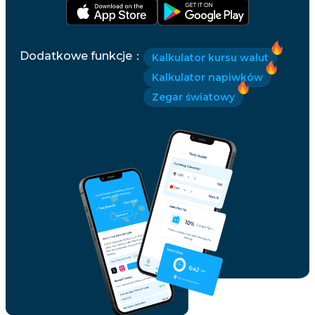
Dodatkowe funkcje
：
Kalkulator kursu walut
Kalkulator napiwków
Zegar światowy