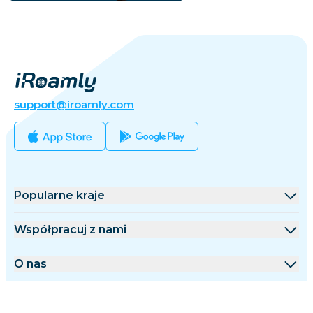
support@iroamly.com
Popularne kraje
Stany Zjednoczone
Współpracuj z nami
Wielka Brytania
Platforma hurtowa
O nas
Turcja
Program partnerski
O iRoamly
Więcej informacji
Francja
Dokumentacja API