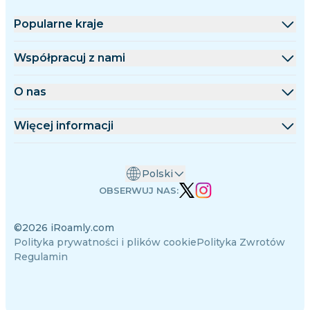
Popularne kraje
Stany Zjednoczone
Współpracuj z nami
Wielka Brytania
Platforma hurtowa
O nas
Turcja
Program partnerski
O iRoamly
Więcej informacji
Francja
Dokumentacja API
Kontakt
Centrum wsparcia
Tajlandia
Polski
Kalkulator danych
Japonia
OBSERWUJ NAS:
Opinie o eSIM
Włochy
©2026 iRoamly.com
Zespół autorów
Indie
Polityka prywatności i plików cookie
Polityka Zwrotów
Obsługiwane urządzenia eSIM
Hiszpania
Regulamin
Wiedza o eSIM