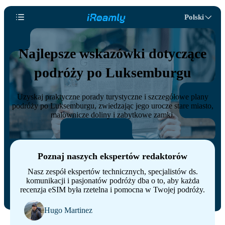
Polski
Najlepsze wskazówki dotyczące
podróży po Luksemburgu
Uzyskaj praktyczne porady turystyczne i szczegółowe plany
podróży po Luksemburgu, zwiedzając jego urocze stare miasto,
malownicze doliny i zabytkowe zamki.
Poznaj naszych ekspertów redaktorów
Nasz zespół ekspertów technicznych, specjalistów ds.
komunikacji i pasjonatów podróży dba o to, aby każda
recenzja eSIM była rzetelna i pomocna w Twojej podróży.
Hugo Martinez