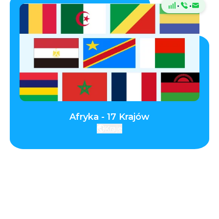
·
·
Afryka - 17 Krajów
Kraje