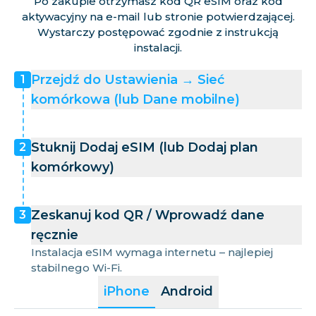
Po zakupie otrzymasz kod QR eSIM oraz kod
aktywacyjny na e-mail lub stronie potwierdzającej.
Wystarczy postępować zgodnie z instrukcją
instalacji.
Przejdź do Ustawienia → Sieć
1
komórkowa (lub Dane mobilne)
Stuknij Dodaj eSIM (lub Dodaj plan
2
komórkowy)
Zeskanuj kod QR / Wprowadź dane
3
ręcznie
Instalacja eSIM wymaga internetu – najlepiej
stabilnego Wi-Fi.
iPhone
Android