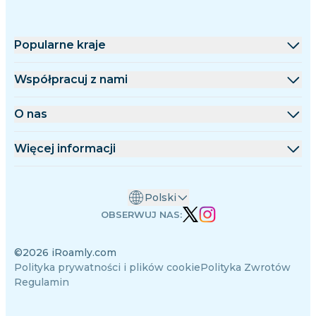
Popularne kraje
Stany Zjednoczone
Współpracuj z nami
Wielka Brytania
Platforma hurtowa
O nas
Turcja
Program partnerski
O iRoamly
Więcej informacji
Francja
Dokumentacja API
Kontakt
Centrum wsparcia
Tajlandia
Polski
Kalkulator danych
Japonia
OBSERWUJ NAS:
Opinie o eSIM
Włochy
©2026 iRoamly.com
Zespół autorów
Indie
Polityka prywatności i plików cookie
Polityka Zwrotów
Obsługiwane urządzenia eSIM
Hiszpania
Regulamin
Wiedza o eSIM